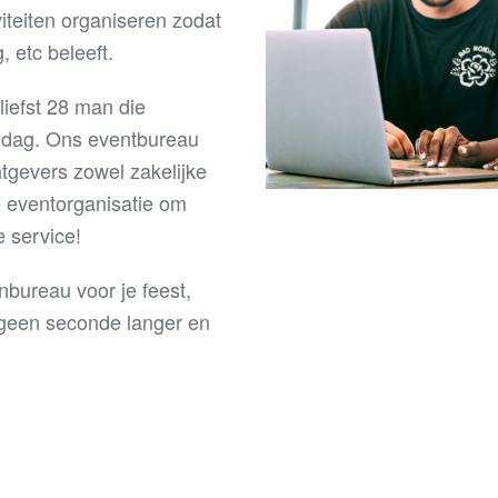
iviteiten organiseren zodat
g, etc beleeft.
liefst 28 man die
e dag.
Ons eventbureau
htgevers zowel zakelijke
 eventorganisatie om
e service!
nbureau voor je feest,
dan geen seconde langer en